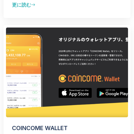
更に読む
east
COINCOME WALLET