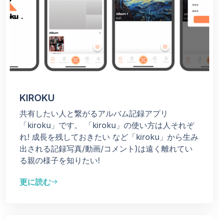
KIROKU
共有したい人と繋がるアルバム記録アプリ
「kiroku」です。 「kiroku」の使い方は人それぞ
れ! 成長を残しておきたい など「kiroku」から生み
出される記録写真/動画/コメント)は遠く離れてい
る親の様子を知りたい!
更に読む
east