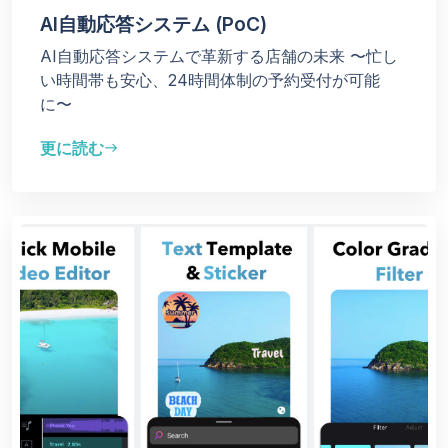
AI自動応答システム (PoC)
AI自動応答システムで革新する店舗の未来 〜忙し
い時間帯も安心、24時間体制の予約受付が可能
に〜
更に読む
east