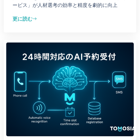
ービス」が人材選考の効率と精度を劇的に向上
更に読む
east