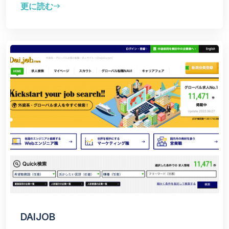
更に読む
east
DAIJOB