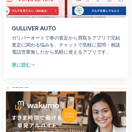
GULLIVER AUTO
ガリバーオートで車の査定から買取をアプリで完結
査定に関わる悩みを、チャットで気軽に質問・相談
電話営業無しだから気軽に使えるアプリです。
更に読む
east