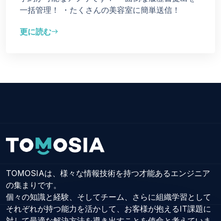
一括管理！
・たくさんの美容室に簡単送信！
更に読む
east
TOMOSIAは、様々な情報技術を持つ才能あるエンジニア
の集まりです。
個々の知識と経験、そしてチーム、さらに組織学習として
それぞれが持つ能力を活かして、お客様が抱えるIT課題に
対して最適な解決方法を導き出すことを使命と考えていま