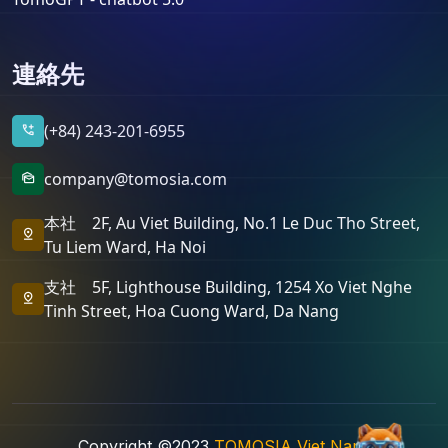
連絡先
(+84) 243-201-6955
add_call
company@tomosia.com
mark_as_unread
本社 2F, Au Viet Building, No.1 Le Duc Tho Street,
pin_drop
Tu Liem Ward, Ha Noi
支社 5F, Lighthouse Building, 1254 Xo Viet Nghe
pin_drop
Tinh Street, Hoa Cuong Ward, Da Nang
Copyright ©2023
TOMOSIA Viet Nam
.