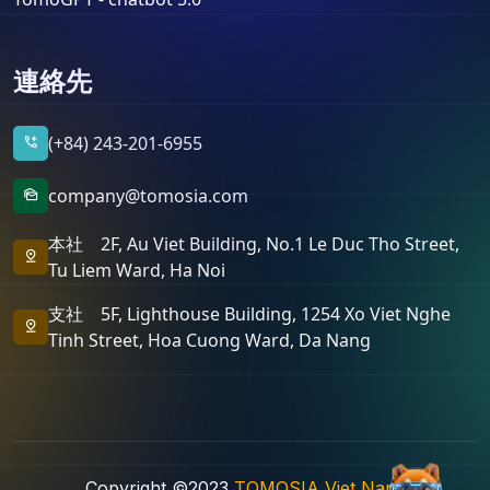
連絡先
(+84) 243-201-6955
add_call
company@tomosia.com
mark_as_unread
本社 2F, Au Viet Building, No.1 Le Duc Tho Street,
pin_drop
Tu Liem Ward, Ha Noi
支社 5F, Lighthouse Building, 1254 Xo Viet Nghe
pin_drop
Tinh Street, Hoa Cuong Ward, Da Nang
Copyright ©2023
TOMOSIA Viet Nam
.