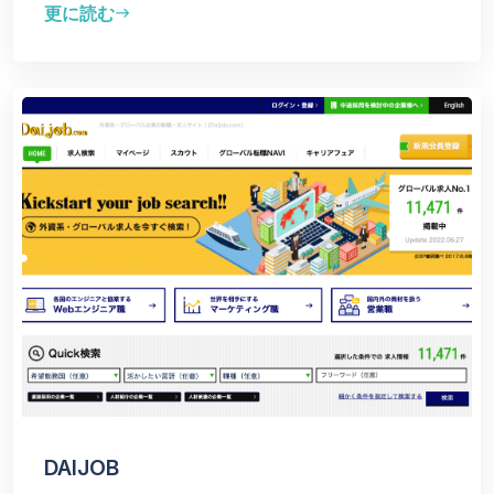
更に読む
east
DAIJOB