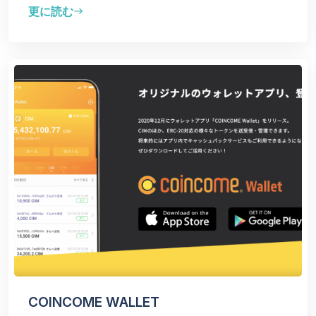
更に読む
east
COINCOME WALLET