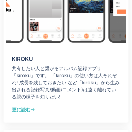
KIROKU
共有したい人と繋がるアルバム記録アプリ
「kiroku」です。 「kiroku」の使い方は人それぞ
れ! 成長を残しておきたい など「kiroku」から生み
出される記録写真/動画/コメント)は遠く離れてい
る親の様子を知りたい!
更に読む
east