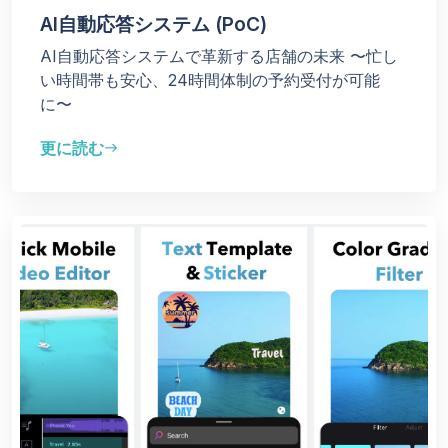
AI自動応答システム (PoC)
AI自動応答システムで革新する店舗の未来 〜忙し
い時間帯も安心、24時間体制の予約受付が可能
に〜
更に読む
east