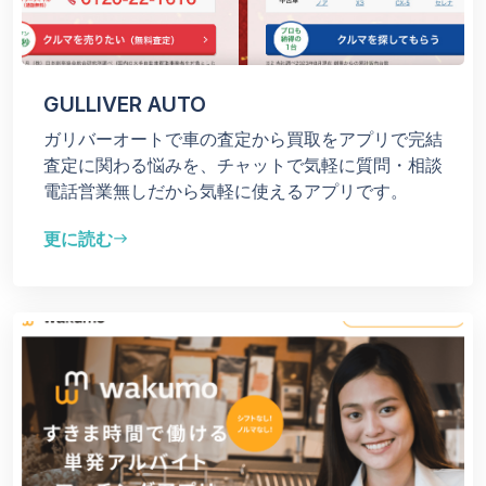
GULLIVER AUTO
ガリバーオートで車の査定から買取をアプリで完結
査定に関わる悩みを、チャットで気軽に質問・相談
電話営業無しだから気軽に使えるアプリです。
更に読む
east