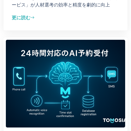
ービス」が人材選考の効率と精度を劇的に向上
更に読む
east