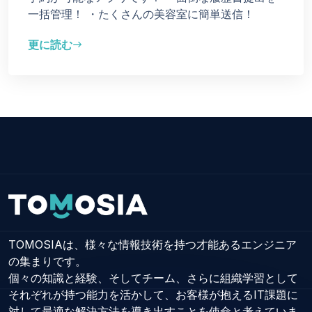
一括管理！
・たくさんの美容室に簡単送信！
更に読む
east
TOMOSIAは、様々な情報技術を持つ才能あるエンジニア
の集まりです。
個々の知識と経験、そしてチーム、さらに組織学習として
それぞれが持つ能力を活かして、お客様が抱えるIT課題に
対して最適な解決方法を導き出すことを使命と考えていま