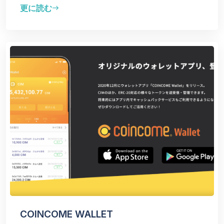
更に読む
east
COINCOME WALLET