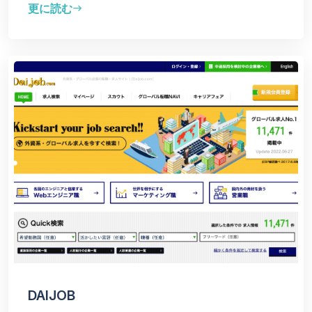
更に読む
east
DAIJOB