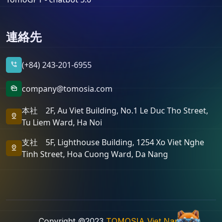
連絡先
(+84) 243-201-6955
add_call
company@tomosia.com
mark_as_unread
本社 2F, Au Viet Building, No.1 Le Duc Tho Street,
pin_drop
Tu Liem Ward, Ha Noi
支社 5F, Lighthouse Building, 1254 Xo Viet Nghe
pin_drop
Tinh Street, Hoa Cuong Ward, Da Nang
Copyright ©2023
TOMOSIA Viet Nam
.