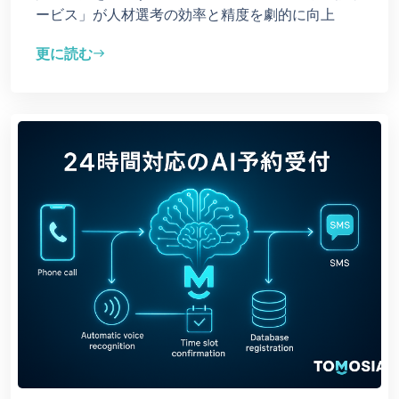
ービス」が人材選考の効率と精度を劇的に向上
更に読む
east