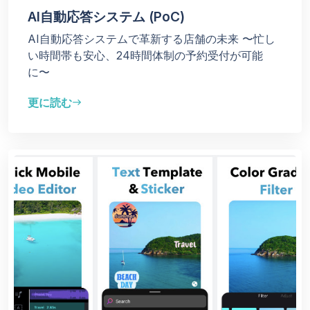
AI自動応答システム (PoC)
AI自動応答システムで革新する店舗の未来 〜忙し
い時間帯も安心、24時間体制の予約受付が可能
に〜
更に読む
east