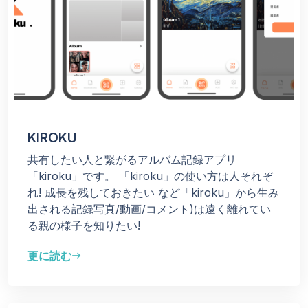
KIROKU
共有したい人と繋がるアルバム記録アプリ
「kiroku」です。 「kiroku」の使い方は人それぞ
れ! 成長を残しておきたい など「kiroku」から生み
出される記録写真/動画/コメント)は遠く離れてい
る親の様子を知りたい!
更に読む
east