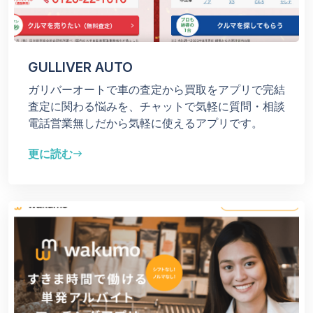
GULLIVER AUTO
ガリバーオートで車の査定から買取をアプリで完結
査定に関わる悩みを、チャットで気軽に質問・相談
電話営業無しだから気軽に使えるアプリです。
更に読む
east