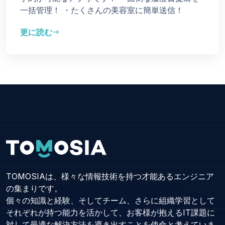
一括管理！
・たくさんの美容室に簡単送信！
更に読む
east
TOMOSIAは、様々な情報技術を持つ才能あるエンジニア
の集まりです。
個々の知識と経験、そしてチーム、さらに組織学習として
それぞれが持つ能力を活かして、お客様が抱えるIT課題に
対して最適な解決方法を導き出すことを使命と考えていま