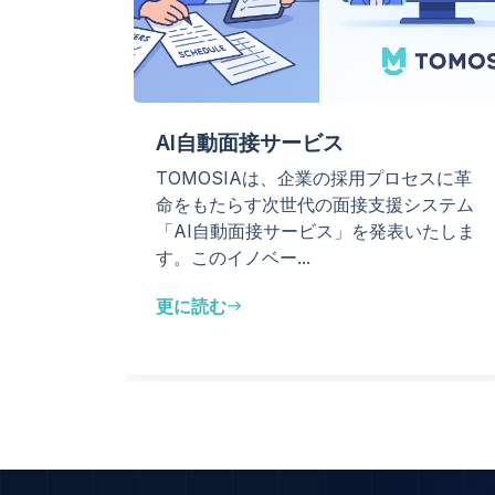
AI自動面接サービス
ン技術を
TOMOSIAは、企業の採用プロセスに革
アムをは
命をもたらす次世代の面接支援システム
様々なト
「AI自動面接サービス」を発表いたしま
す。このイノベー...
更に読む
east