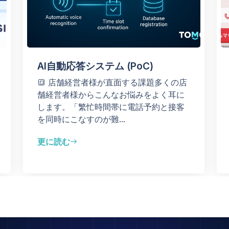
AI自動応答システム (PoC)
🔳 店舗経営者様が直面する課題多くの店
舗経営者様からこんなお悩みをよく耳に
します。「繁忙時間帯に電話予約と接客
を同時にこなすのが難...
更に読む
east