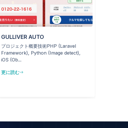
GULLIVER AUTO
WAKU
プロジェクト概要技術PHP (Laravel
プロジェ
Framework), Python (Image detect),
装）、結
iOS (Ob...
ザーの課
能を追加し
更に読む
east
更に読む