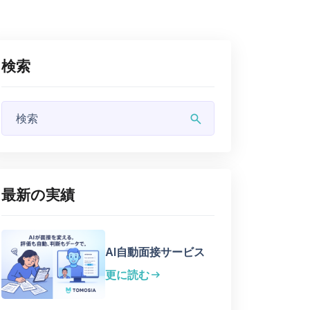
検索
search
最新の実績
AI自動面接サービス
更に読む
arrow_right_alt