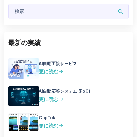
search
最新の実績
AI自動面接サービス
更に読む
arrow_right_alt
AI自動応答システム (PoC)
更に読む
arrow_right_alt
CapTok
更に読む
arrow_right_alt