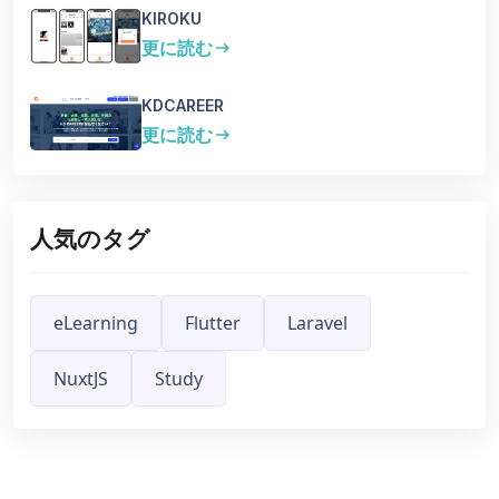
KIROKU
更に読む
arrow_right_alt
KDCAREER
更に読む
arrow_right_alt
人気のタグ
eLearning
Flutter
Laravel
NuxtJS
Study