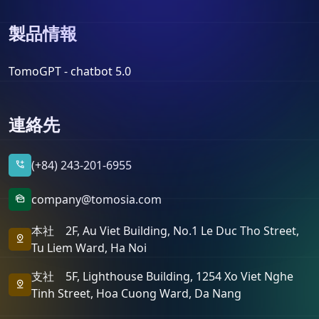
製品情報
TomoGPT - chatbot 5.0
連絡先
(+84) 243-201-6955
add_call
company@tomosia.com
mark_as_unread
本社 2F, Au Viet Building, No.1 Le Duc Tho Street,
pin_drop
Tu Liem Ward, Ha Noi
支社 5F, Lighthouse Building, 1254 Xo Viet Nghe
pin_drop
Tinh Street, Hoa Cuong Ward, Da Nang