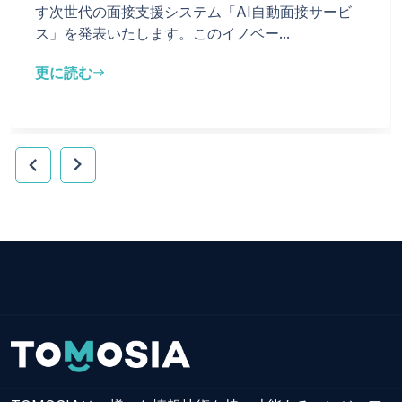
す次世代の面接支援システム「AI自動面接サービ
ス」を発表いたします。このイノベー...
更に読む
east
chevron_right
chevron_left