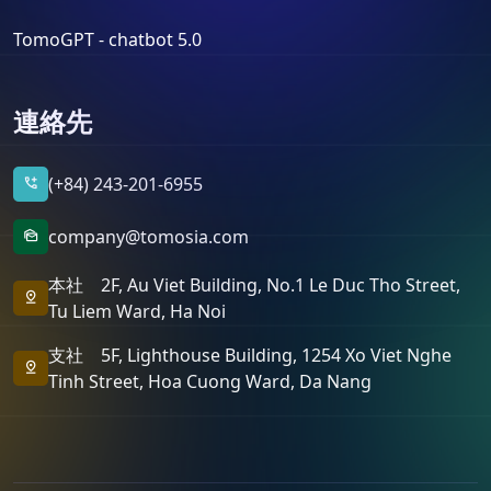
TomoGPT - chatbot 5.0
連絡先
(+84) 243-201-6955
add_call
company@tomosia.com
mark_as_unread
本社 2F, Au Viet Building, No.1 Le Duc Tho Street,
pin_drop
Tu Liem Ward, Ha Noi
支社 5F, Lighthouse Building, 1254 Xo Viet Nghe
pin_drop
Tinh Street, Hoa Cuong Ward, Da Nang