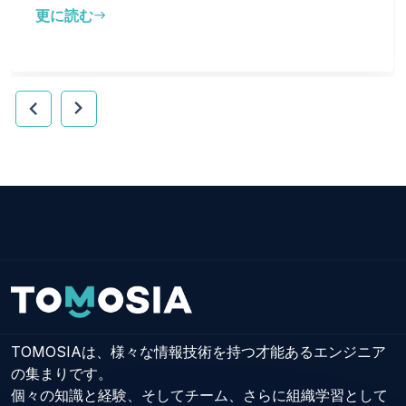
更に読む
east
chevron_right
chevron_left
TOMOSIAは、様々な情報技術を持つ才能あるエンジニア
の集まりです。
個々の知識と経験、そしてチーム、さらに組織学習として