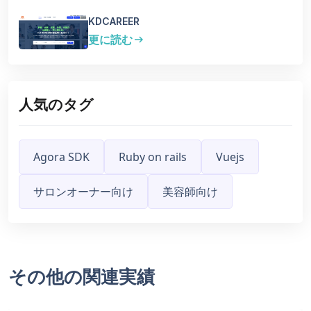
KDCAREER
更に読む
arrow_right_alt
人気のタグ
Agora SDK
Ruby on rails
Vuejs
サロンオーナー向け
美容師向け
その他の関連実績